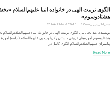
الگوی تربیت الهی در خانواده انبیا‌‌ علیهم‌السلام «بخ
هشتادوسوم»
سه _14 _اپریل _2026AH 14-4-2026AD
Views
8
نویسنده: عبدالحی لیان الگوی تربیت الهی در خانوادۀ انبیاءعلیهم‌الصلاةو‌السلام 
هشتادوسوم آموزه‌های تربیتی داستان زکریا و یحیی علیهماالسلام (ادامه) آموزۀ د
پیامبران علیهم‌الصلاةوالسلام الگوی کامل در…
Read More