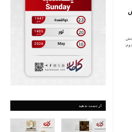
ش
بخش
وم:
از دست ندهید