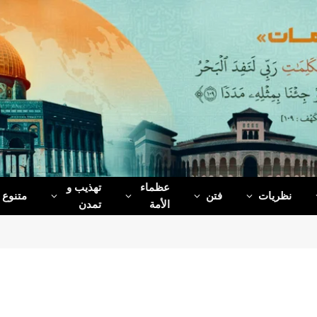
عظماء‌
تهذیب و
نظریات
فتن
متنوع
الأمة
تمدن