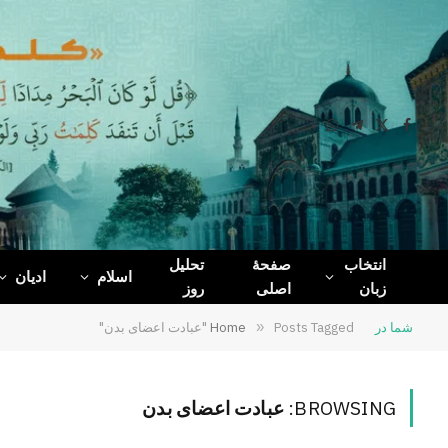
WhatsApp
Telegram
Facebook
X
(Twitter)
انتخاب
صفحۀ
تحلیل
اسلام
ادیان
زبان
اصلی
روز
شما در
Posts Tagged "عبادت اعضای بدن"
»
Home
BROWSING:
عبادت اعضای بدن