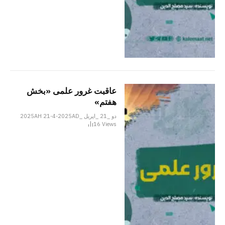
عاقبت غرور علمی «بخش
هفتم»
دو _21 _اپریل _2025AH 21-4-2025AD
16
Views