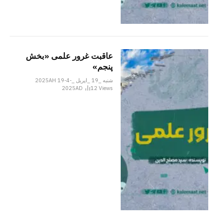
عاقبت غرور علمی «بخش
پنجم»
شنبه _19 _اپریل _2025AH 19-4-
2025AD
12
Views