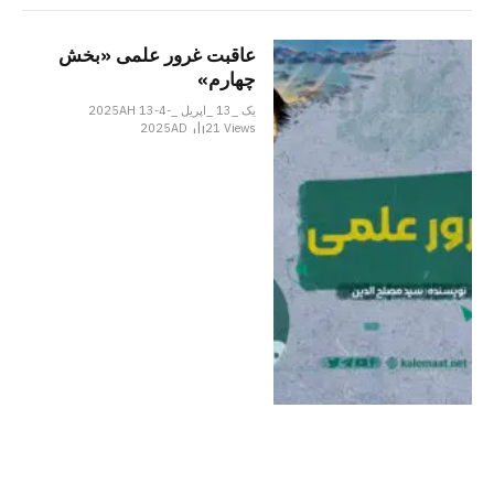
عاقبت غرور علمی «بخش
چهارم»
یک _13 _اپریل _2025AH 13-4-
2025AD
21
Views