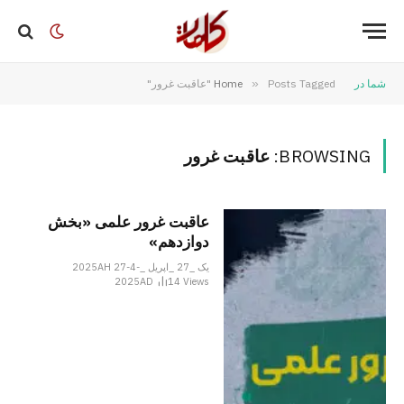
شما در
Posts Tagged "عاقبت غرور"
»
Home
BROWSING:
عاقبت غرور
عاقبت غرور علمی «بخش
دوازدهم»
یک _27 _اپریل _2025AH 27-4-
2025AD
14
Views