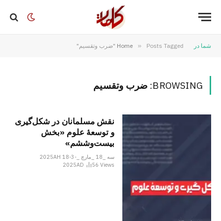
شما در
Posts Tagged "ضرب وتقسیم"
»
Home
BROWSING:
ضرب وتقسیم
نقش مسلمانان در شکل‌گیری
و توسعۀ علوم «بخش
بیست‌وششم»
سه _18 _مارچ _2025AH 18-3-
2025AD
56
Views