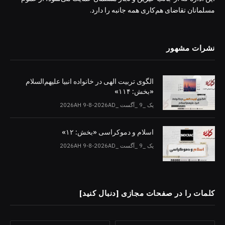
مسلمانان تقاضای هم‌کاری همه جانبه را دارد.
نشرات مشهور
الگوی تربیت الهی در خانواده انبیا‌‌ علیهم‌السلام
«بخش: ۱۱۴»
یک _9 _آگست _2026AH 9-8-2026AD
اسلام و دموکراسی «بخش: ۱۲»
یک _9 _آگست _2026AH 9-8-2026AD
کلمات را در صفحات مجازی [دنبال کنید]