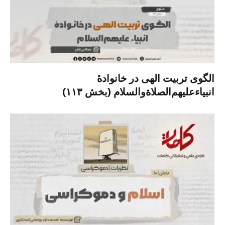
الگوی تربیت الهی در خانوادۀ
انبیاءعلیهم‌الصلاةو‌السلام (بخش ۱۱۳)