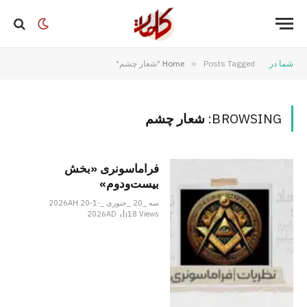
شما در
Posts Tagged "شعار چشم"
»
Home
BROWSING:
شعار چشم
فراماسونری «بخش
بیست‌ودوم»
سه _20 _جنوری _2026AH 20-1-
2026AD
18
Views