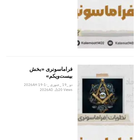
فراماسونری «بخش
بیست‌ویکم»
دو _19 _جنوری _2026AH 19-1-
2026AD
20
Views