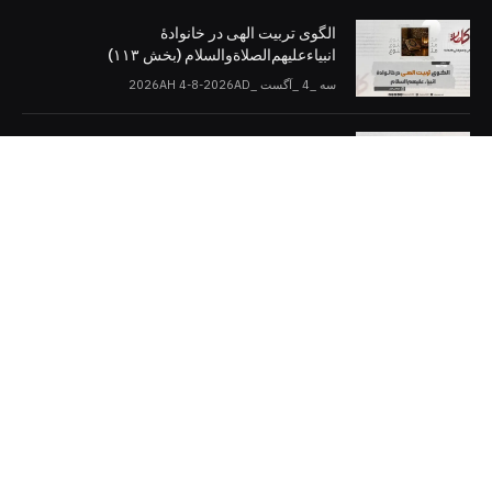
الگوی تربیت الهی در خانوادۀ
انبیاءعلیهم‌الصلاةو‌السلام (بخش ۱۱۳)
سه _4 _آگست _2026AH 4-8-2026AD
اسلام و دموکراسی (بخش: ۱۰)
سه _4 _آگست _2026AH 4-8-2026AD
کلمات را در صفحات مجازی [دنبال کنید]
Twitter
Facebook
Telegram
YouTube
WhatsApp
Instagram