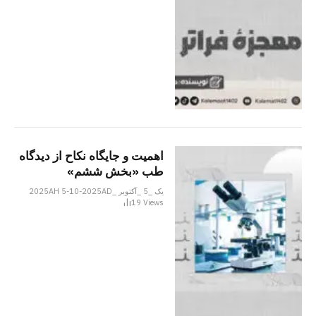
اهمیت و جایگاه نکاح از دیدگاه
طب «بخش ششم»
یک _5 _آکتوبر _2025AH 5-10-2025AD
19
Views