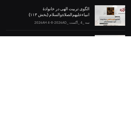
الگوی تربیت الهی در خانوادۀ
انبیاءعلیهم‌الصلاةو‌السلام (بخش ۱۱۳)
سه _4 _آگست _2026AH 4-8-2026AD
اسلام و دموکراسی (بخش: ۱۰)
سه _4 _آگست _2026AH 4-8-2026AD
کلمات را در صفحات مجازی [دنبال کنید]
Twitter
Facebook
Telegram
YouTube
WhatsApp
Instagram