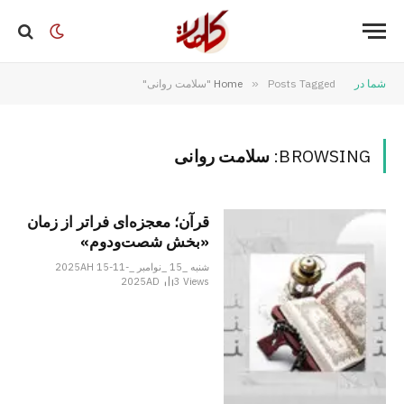
شما در
Posts Tagged "سلامت روانی"
»
Home
BROWSING:
سلامت روانی
قرآن؛ معجزه‌ای فراتر از زمان
«بخش شصت‌ودوم»
شنبه _15 _نوامبر _2025AH 15-11-
2025AD
3
Views