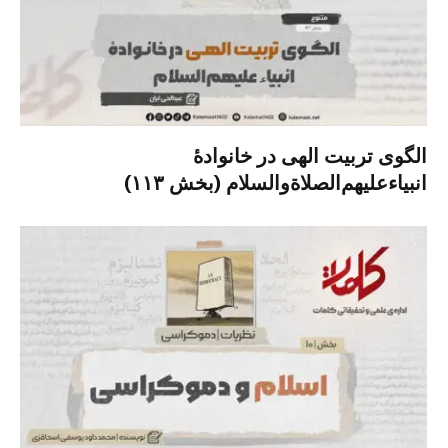
الگوی تربیت الهی در خانوادۀ
انبیاءعلیهم‌الصلاةو‌السلام (بخش ۱۱۳)