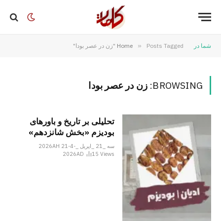
شما در
Posts Tagged "زن در عصر بودا"
»
Home
BROWSING:
زن در عصر بودا
تحلیلی بر تاریخ و باورهای
بودیزم «بخش شانزدهم»
سه _21 _اپریل _2026AH 21-4-
2026AD
15
Views