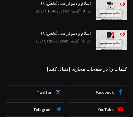
اسلام و دموکراسی (بخش: ۹)
دو _3 _آگست _2026AH 3-8-2026AD
اسلام و دموکراسی (بخش: ۸)
یک _2 _آگست _2026AH 2-8-2026AD
کلمات را در صفحات مجازی [دنبال کنید]
Twitter
Facebook
Telegram
YouTube
WhatsApp
Instagram