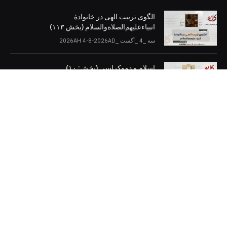
الگوی تربیت الهی در خانوادۀ
انبیاءعلیهم‌الصلاةو‌السلام (بخش ۱۱۳)
سه _4 _آگست _2026AH 4-8-2026AD
اسلام و دموکراسی (بخش: ۱۰)
سه _4 _آگست _2026AH 4-8-2026AD
کلمات را در صفحات مجازی [دنبال کنید]
Twitter
Facebook
Telegram
YouTube