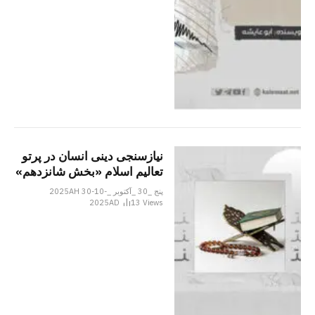
نیازسنجی دینی انسان در پرتو
تعالیم اسلام «بخش شانزدهم»
پنج _30 _آکتوبر _2025AH 30-10-
2025AD
13
Views