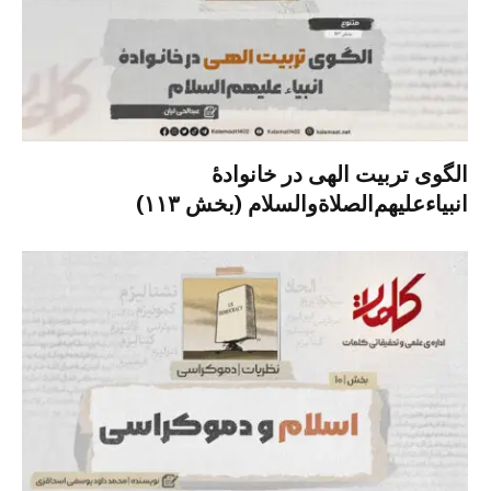
الگوی تربیت الهی در خانوادۀ
انبیاءعلیهم‌الصلاةو‌السلام (بخش ۱۱۳)