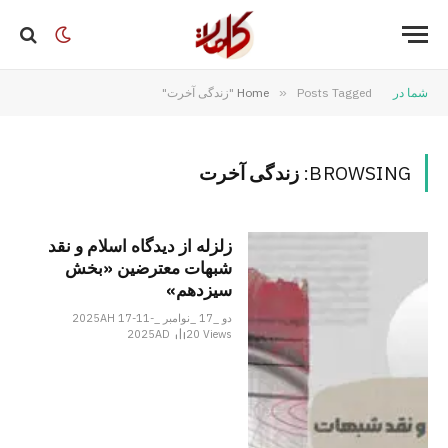
شما در
Posts Tagged "زندگی آخرت"
»
Home
BROWSING:
زندگی آخرت
زلزله از دیدگاه اسلام و نقد
شبهات معترضین «بخش
سیزدهم»
دو _17 _نوامبر _2025AH 17-11-
2025AD
20
Views