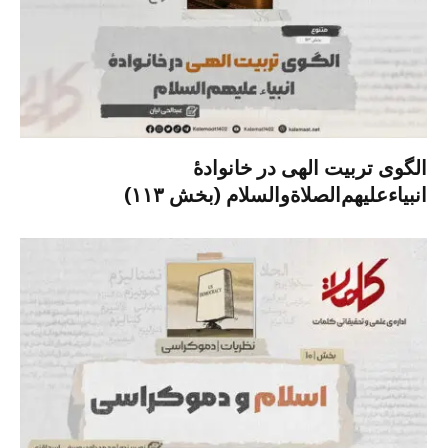
الگوی تربیت الهی در خانوادۀ
انبیاءعلیهم‌الصلاةو‌السلام (بخش ۱۱۳)