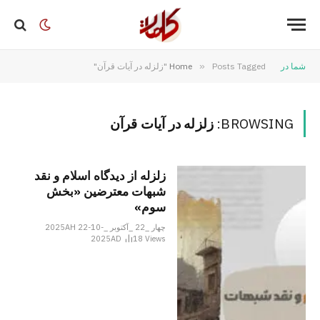
شما در
Posts Tagged "زلزله در آیات قرآن"
»
Home
BROWSING:
زلزله در آیات قرآن
زلزله از دیدگاه اسلام و نقد
شبهات معترضین «بخش
سوم»
چهار _22 _آکتوبر _2025AH 22-10-
2025AD
18
Views