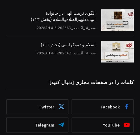
الگوی تربیت الهی در خانوادۀ
انبیاءعلیهم‌الصلاةو‌السلام (بخش ۱۱۳)
سه _4 _آگست _2026AH 4-8-2026AD
اسلام و دموکراسی (بخش: ۱۰)
سه _4 _آگست _2026AH 4-8-2026AD
کلمات را در صفحات مجازی [دنبال کنید]
Twitter
Facebook
Telegram
YouTube