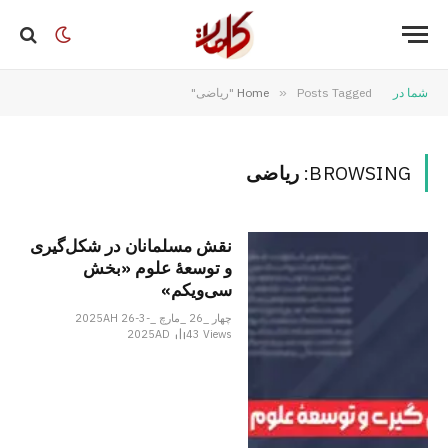
شما در
Posts Tagged "ریاضی"
»
Home
BROWSING:
ریاضی
نقش مسلمانان در شکل‌گیری
و توسعۀ علوم «بخش
سی‌ویکم»
چهار _26 _مارچ _2025AH 26-3-
2025AD
43
Views