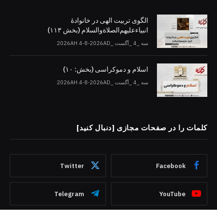
الگوی تربیت الهی در خانوادۀ
انبیاءعلیهم‌الصلاةو‌السلام (بخش ۱۱۳)
سه _4 _آگست _2026AH 4-8-2026AD
اسلام و دموکراسی (بخش: ۱۰)
سه _4 _آگست _2026AH 4-8-2026AD
کلمات را در صفحات مجازی [دنبال کنید]
Twitter
Facebook
Telegram
YouTube