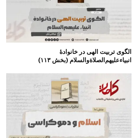
الگوی تربیت الهی در خانوادۀ
انبیاءعلیهم‌الصلاةو‌السلام (بخش ۱۱۳)