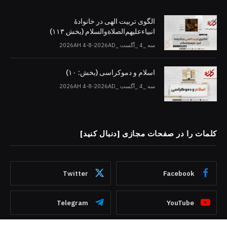
الگوی تربیت الهی در خانوادۀ
انبیاءعلیهم‌الصلاةو‌السلام (بخش ۱۱۳)
سه _4 _آگست _2026AH 4-8-2026AD
اسلام و دموکراسی (بخش: ۱۰)
سه _4 _آگست _2026AH 4-8-2026AD
کلمات را در صفحات مجازی [دنبال کنید]
Twitter
Facebook
Telegram
YouTube