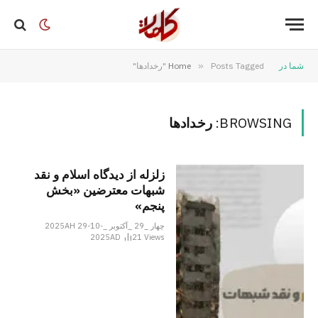
شما در
Posts Tagged "رخدادها"
»
Home
BROWSING:
رخدادها
زلزله از دیدگاه اسلام و نقد
شبهات معترضین «بخش
پنجم»
چهار _29 _آکتوبر _2025AH 29-10-
2025AD
21
Views