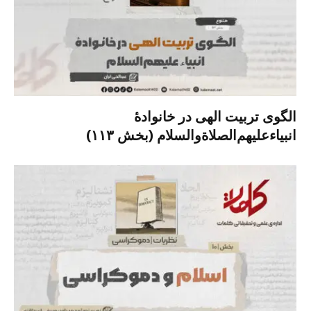
الگوی تربیت الهی در خانوادۀ
انبیاءعلیهم‌الصلاةو‌السلام (بخش ۱۱۳)