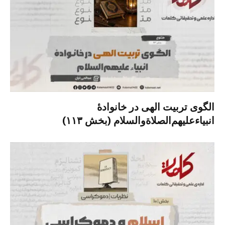
الگوی تربیت الهی در خانوادۀ
انبیاءعلیهم‌الصلاةو‌السلام (بخش ۱۱۳)