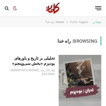
شما در
Posts Tagged "راه خدا"
»
Home
BROWSING:
راه خدا
تحلیلی بر تاریخ و باورهای
بودیزم «بخش سی‌وپنجم»
پنج _14 _می _2026AH 14-5-2026AD
10
Views