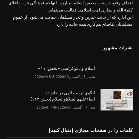
اهداف رفیع شریعت مقدس اسلام، مبارزه با تهاجم فرهنگی غرب، اعلای
کلمة الله و بیداری امت اسلامی فعالیت می‌نماید.
این اداره که از جانب خیرین و تجار مسلمان حمایت می‌شود، از عموم
مسلمانان تقاضای هم‌کاری همه جانبه را دارد.
نشرات مشهور
اسلام و دموکراسی «بخش: ۱۱»
شنبه _8 _آگست _2026AH 8-8-2026AD
الگوی تربیت الهی در خانوادۀ
انبیاءعلیهم‌الصلاةو‌السلام (بخش ۱۱۳)
سه _4 _آگست _2026AH 4-8-2026AD
کلمات را در صفحات مجازی [دنبال کنید]