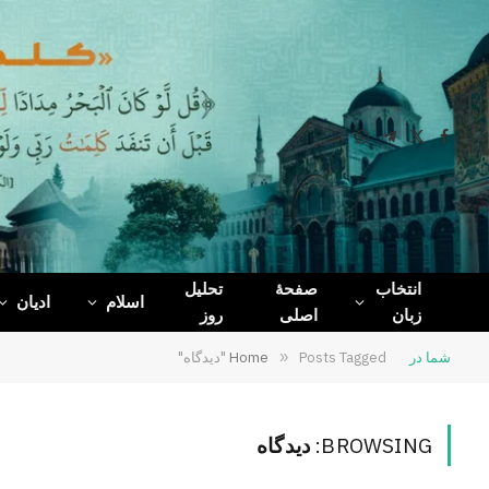
WhatsApp
Telegram
Facebook
X
(Twitter)
تحلیل
صفحۀ
انتخاب
ادیان
اسلام
روز
اصلی
زبان
Home
»
Posts Tagged "دیدگاه"
شما در
دیدگاه
BROWSING: