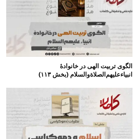
الگوی تربیت الهی در خانوادۀ
انبیاءعلیهم‌الصلاةو‌السلام (بخش ۱۱۳)