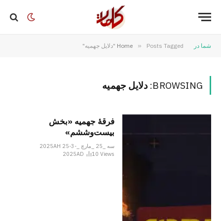
شما در
Posts Tagged "دلایل جهمیه"
»
Home
BROWSING:
دلایل جهمیه
فرقۀ جهمیه «بخش
بیست‌وششم»
سه _25 _مارچ _2025AH 25-3-
2025AD
10
Views