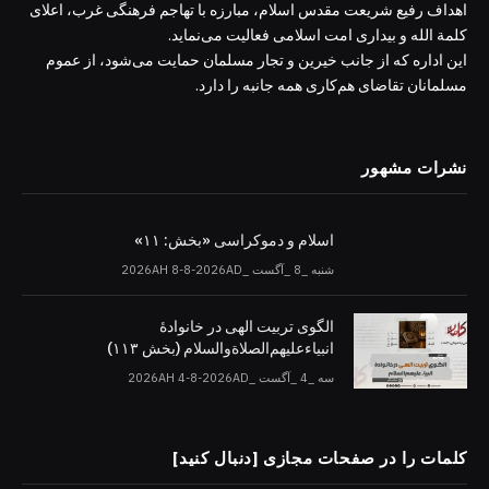
اهداف رفیع شریعت مقدس اسلام، مبارزه با تهاجم فرهنگی غرب، اعلای
کلمة الله و بیداری امت اسلامی فعالیت می‌نماید.
این اداره که از جانب خیرین و تجار مسلمان حمایت می‌شود، از عموم
مسلمانان تقاضای هم‌کاری همه جانبه را دارد.
نشرات مشهور
اسلام و دموکراسی «بخش: ۱۱»
شنبه _8 _آگست _2026AH 8-8-2026AD
الگوی تربیت الهی در خانوادۀ
انبیاءعلیهم‌الصلاةو‌السلام (بخش ۱۱۳)
سه _4 _آگست _2026AH 4-8-2026AD
کلمات را در صفحات مجازی [دنبال کنید]