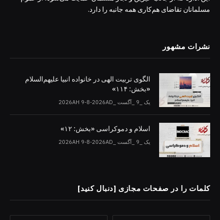
مسلمانان تقاضای هم‌کاری همه جانبه را دارد.
نشرات مشهور
الگوی تربیت الهی در خانواده انبیا‌‌ علیهم‌السلام
«بخش: ۱۱۴»
یک _9 _آگست _2026AH 9-8-2026AD
اسلام و دموکراسی «بخش: ۱۲»
یک _9 _آگست _2026AH 9-8-2026AD
کلمات را در صفحات مجازی [دنبال کنید]