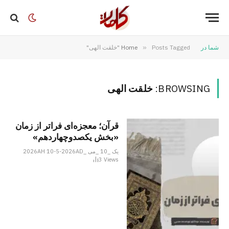
شما در
Posts Tagged "خلقت الهی"
»
Home
BROWSING:
خلقت الهی
قرآن؛ معجزه‌ای فراتر از زمان
«بخش یکصدوچهاردهم»
یک _10 _می _2026AH 10-5-2026AD
3
Views