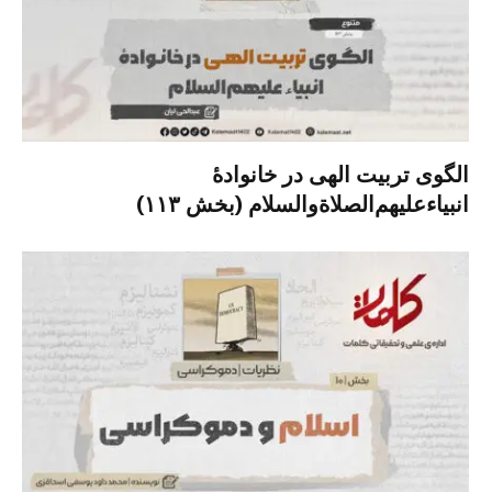
الگوی تربیت الهی در خانوادۀ
انبیاءعلیهم‌الصلاةو‌السلام (بخش ۱۱۳)