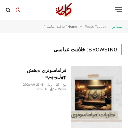
شما در
Posts Tagged "خلافت عباسی"
»
Home
BROWSING:
خلافت عباسی
فراماسونری «بخش
چهل‌ونهم»
پنج _23 _اپریل _2026AH 23-4-
2026AD
16
Views