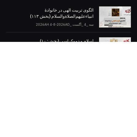
الگوی تربیت الهی در خانوادۀ
انبیاءعلیهم‌الصلاةو‌السلام (بخش ۱۱۳)
سه _4 _آگست _2026AH 4-8-2026AD
اسلام و دموکراسی (بخش: ۱۰)
سه _4 _آگست _2026AH 4-8-2026AD
کلمات را در صفحات مجازی [دنبال کنید]
Twitter
Facebook
Telegram
YouTube