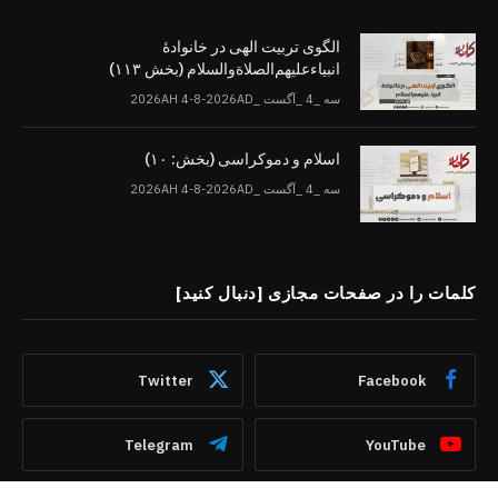
الگوی تربیت الهی در خانوادۀ
انبیاءعلیهم‌الصلاةو‌السلام (بخش ۱۱۳)
سه _4 _آگست _2026AH 4-8-2026AD
اسلام و دموکراسی (بخش: ۱۰)
سه _4 _آگست _2026AH 4-8-2026AD
کلمات را در صفحات مجازی [دنبال کنید]
Twitter
Facebook
Telegram
YouTube