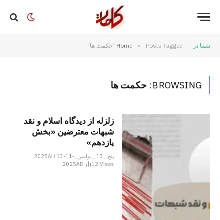
شما در
Posts Tagged "حکمت ها"
»
Home
BROWSING:
حکمت ها
زلزله از دیدگاه اسلام و نقد
شبهات معترضین «بخش
یازدهم»
پنج _13 _نوامبر _2025AH 13-11-
2025AD
12
Views