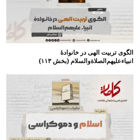
الگوی تربیت الهی در خانوادۀ
انبیاءعلیهم‌الصلاةو‌السلام (بخش ۱۱۳)