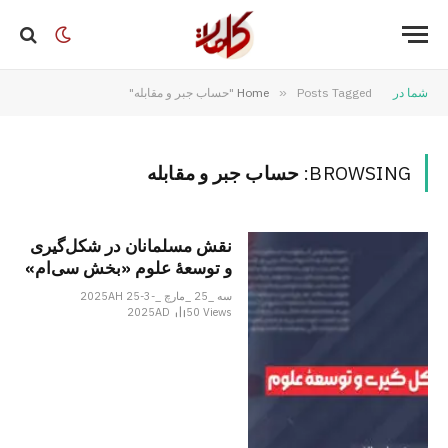
شما در
Posts Tagged "حساب جبر و مقابله"
»
Home
BROWSING:
حساب جبر و مقابله
نقش مسلمانان در شکل‌گیری
و توسعۀ علوم «بخش سی‌ام»
سه _25 _مارچ _2025AH 25-3-
2025AD
50
Views