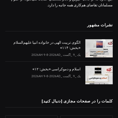
مسلمانان تقاضای هم‌کاری همه جانبه را دارد.
نشرات مشهور
الگوی تربیت الهی در خانواده انبیا‌‌ علیهم‌السلام
«بخش: ۱۱۴»
یک _9 _آگست _2026AH 9-8-2026AD
اسلام و دموکراسی «بخش: ۱۲»
یک _9 _آگست _2026AH 9-8-2026AD
کلمات را در صفحات مجازی [دنبال کنید]