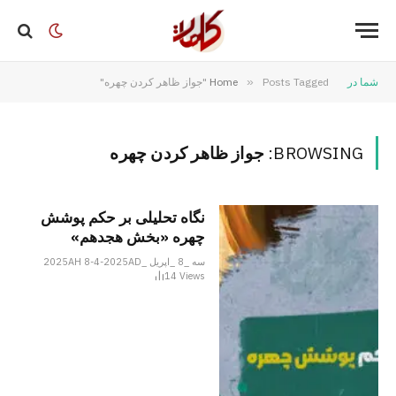
شما در
Posts Tagged "جواز ظاهر کردن چهره"
»
Home
BROWSING:
جواز ظاهر کردن چهره
نگاه تحلیلی بر حکم پوشش
چهره «بخش هجدهم»
سه _8 _اپریل _2025AH 8-4-2025AD
14
Views