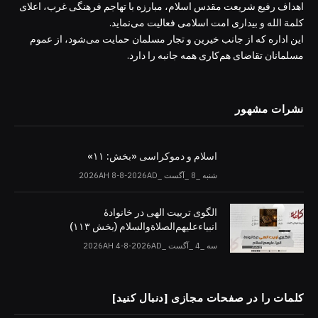
اهداف رفیع شریعت مقدس اسلام، مبارزه با تهاجم فرهنگی غرب، اعلای
کلمة الله و بیداری امت اسلامی فعالیت می‌نماید.
این اداره که از جانب خیرین و تجار مسلمان حمایت می‌شود، از عموم
مسلمانان تقاضای هم‌کاری همه جانبه را دارد.
نشرات مشهور
اسلام و دموکراسی «بخش: ۱۱»
شنبه _8 _آگست _2026AH 8-8-2026AD
الگوی تربیت الهی در خانوادۀ
انبیاءعلیهم‌الصلاةو‌السلام (بخش ۱۱۳)
سه _4 _آگست _2026AH 4-8-2026AD
کلمات را در صفحات مجازی [دنبال کنید]