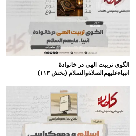
الگوی تربیت الهی در خانوادۀ
انبیاءعلیهم‌الصلاةو‌السلام (بخش ۱۱۳)