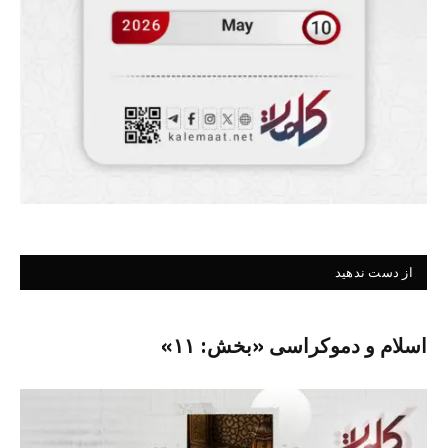
از دست ندهید
اسلام و دموکراسی «بخش: ۱۱»