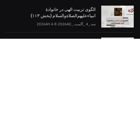
الگوی تربیت الهی در خانوادۀ
انبیاءعلیهم‌الصلاةو‌السلام (بخش ۱۱۳)
سه _4 _آگست _2026AH 4-8-2026AD
اسلام و دموکراسی (بخش: ۱۰)
سه _4 _آگست _2026AH 4-8-2026AD
کلمات را در صفحات مجازی [دنبال کنید]
Twitter
Facebook
Telegram
YouTube
WhatsApp
Instagram