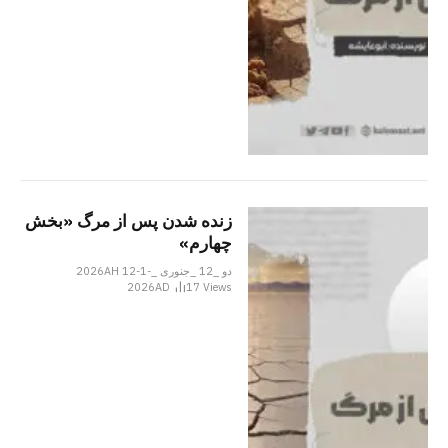
زنده شدن پس از مرگ «بخش
چهارم»
دو _12 _جنوری _2026AH 12-1-
2026AD
17
Views