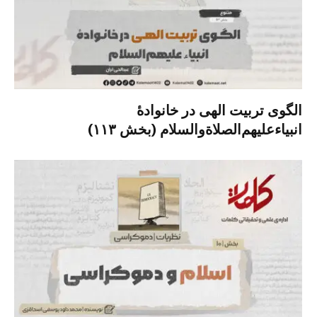
الگوی تربیت الهی در خانوادۀ
انبیاءعلیهم‌الصلاةو‌السلام (بخش ۱۱۳)