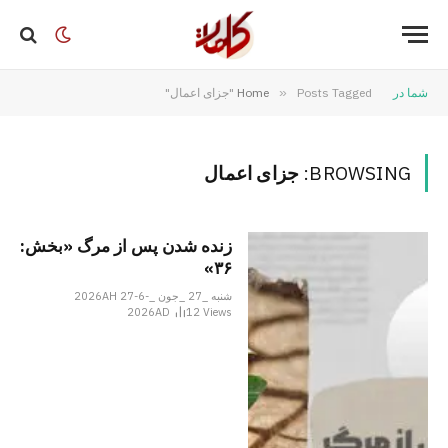
شما در
Posts Tagged "جزای اعمال"
»
Home
BROWSING:
جزای اعمال
زنده شدن پس از مرگ «بخش:
۳۶»
شنبه _27 _جون _2026AH 27-6-
2026AD
12
Views