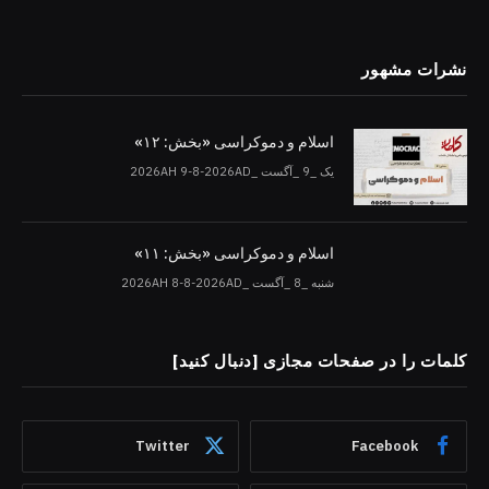
نشرات مشهور
اسلام و دموکراسی «بخش: ۱۲»
یک _9 _آگست _2026AH 9-8-2026AD
اسلام و دموکراسی «بخش: ۱۱»
شنبه _8 _آگست _2026AH 8-8-2026AD
کلمات را در صفحات مجازی [دنبال کنید]
Twitter
Facebook