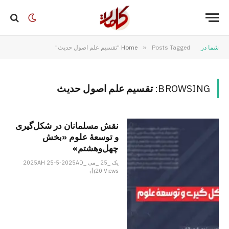
شما در
Posts Tagged "تقسیم علم اصول حدیث"
»
Home
BROWSING:
تقسیم علم اصول حدیث
نقش مسلمانان در شکل‌گیری
و توسعۀ علوم «بخش
چهل‌وهشتم»
یک _25 _می _2025AH 25-5-2025AD
20
Views