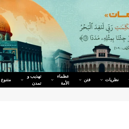
عظماء‌
تهذیب و
نظریات
فتن
متنوع
الأمة
تمدن