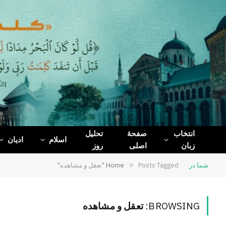
WhatsApp
Telegram
Facebook
X
(Twitter)
انتخاب
صفحۀ
تحلیل
اسلام
ادیان
زبان
اصلی
روز
شما در
Posts Tagged "تعقل و مشاهده"
»
Home
BROWSING:
تعقل و مشاهده