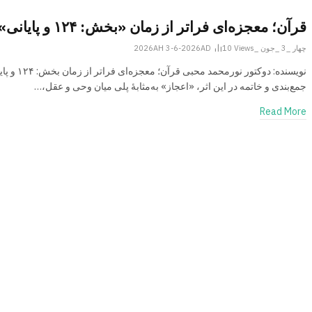
قرآن؛ معجزه‌ای فراتر از زمان «بخش: ۱۲۴ و پایانی»
چهار _3 _جون _2026AH 3-6-2026AD
Views
10
نویسنده: دوکتور نورمحمد محبی قرآن؛ معجزه‌ای
جمع‌بندی و خاتمه در این اثر، «اعجاز» به‌مثابۀ پلی میان وحی و عقل،…
Read More