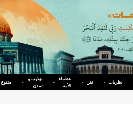
عظماء‌
تهذیب و
نظریات
فتن
متنوع
الأمة
تمدن