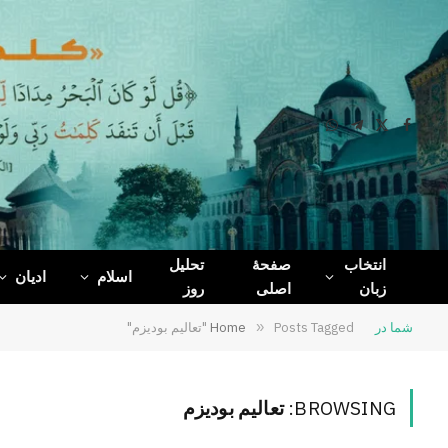
WhatsApp
Telegram
Facebook
X
(Twitter)
انتخاب
صفحۀ
تحلیل
اسلام
ادیان
زبان
اصلی
روز
شما در
Posts Tagged "تعالیم بودیزم"
»
Home
BROWSING:
تعالیم بودیزم