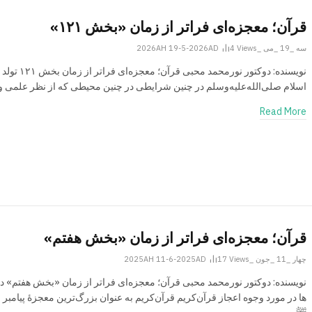
قرآن؛ معجزه‌ای فراتر از زمان «بخش ۱۲۱»
سه _19 _می _2026AH 19-5-2026AD
Views
4
نویسنده: دوکتور نورمحمد محبی قرآن؛ مع
اسلام صلی‌الله‌علیه‌وسلم در چنین شرایطی در چنین محیطی که از نظر علمی 
Read More
قرآن؛ معجزه‌ای فراتر از زمان «بخش هفتم»
چهار _11 _جون _2025AH 11-6-2025AD
Views
17
ها در مورد وجوه اعجاز قرآن‌کریم قرآن‌کریم به عنوان بزرگ‌ترین معجزۀ پیامبر 