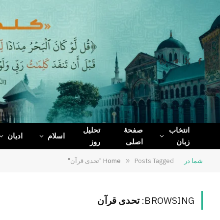
WhatsApp
Telegram
Facebook
X
(Twitter)
انتخاب
صفحۀ
تحلیل
اسلام
ادیان
زبان
اصلی
روز
شما در
Posts Tagged "تحدی قرآن"
»
Home
BROWSING:
تحدی قرآن