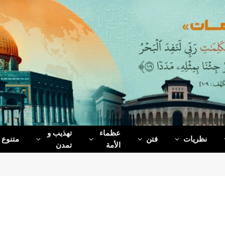
عظماء‌
تهذیب و
نظریات
فتن
متنوع
الأمة
تمدن