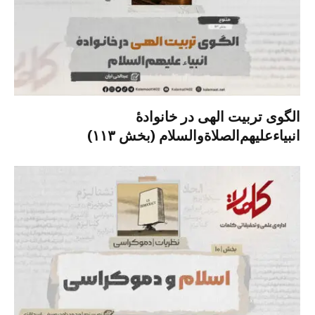
الگوی تربیت الهی در خانوادۀ
انبیاءعلیهم‌الصلاةو‌السلام (بخش ۱۱۳)