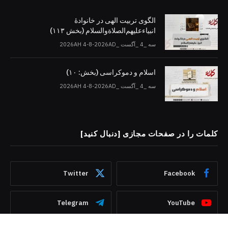
الگوی تربیت الهی در خانوادۀ
انبیاءعلیهم‌الصلاةو‌السلام (بخش ۱۱۳)
سه _4 _آگست _2026AH 4-8-2026AD
اسلام و دموکراسی (بخش: ۱۰)
سه _4 _آگست _2026AH 4-8-2026AD
کلمات را در صفحات مجازی [دنبال کنید]
Twitter
Facebook
Telegram
YouTube