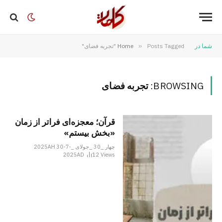
شما در
Posts Tagged "تجربه فضای"
»
Home
BROWSING:
تجربه فضای
قرآن؛ معجزه‌ای فراتر از زمان
«بخش بیستم»
چهار _30 _جولای _2025AH 30-7-
2025AD
12
Views