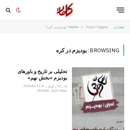
شما در
Posts Tagged "بودیزم در کره"
»
Home
BROWSING:
بودیزم در کره
تحلیلی بر تاریخ و باورهای
بودیزم «بخش نهم»
یک _12 _اپریل _2026AH 12-4-
2026AD
14
Views