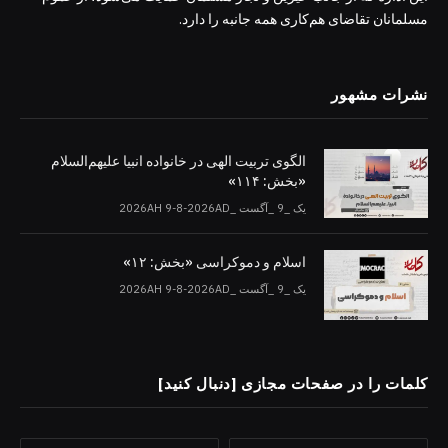
مسلمانان تقاضای هم‌کاری همه جانبه را دارد.
نشرات مشهور
الگوی تربیت الهی در خانواده انبیا‌‌ علیهم‌السلام
«بخش: ۱۱۴»
یک _9 _آگست _2026AH 9-8-2026AD
اسلام و دموکراسی «بخش: ۱۲»
یک _9 _آگست _2026AH 9-8-2026AD
کلمات را در صفحات مجازی [دنبال کنید]