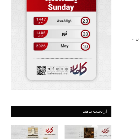
ان…
از دست ندهید