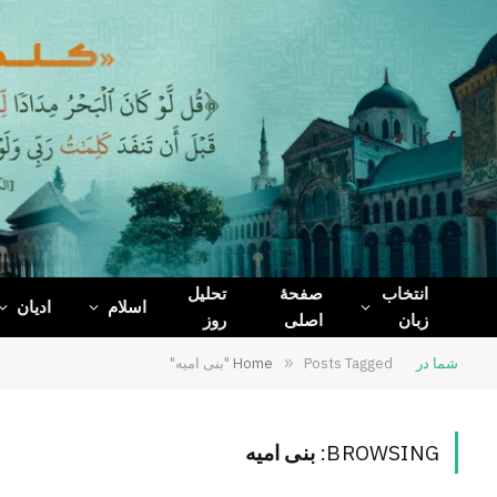
WhatsApp
Telegram
Facebook
X
(Twitter)
انتخاب
صفحۀ
تحلیل
اسلام
ادیان
زبان
اصلی
روز
شما در
Posts Tagged "بنی امیه"
»
Home
BROWSING:
بنی امیه