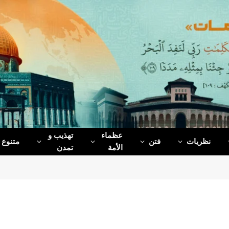
عظماء‌
تهذیب و
نظریات
فتن
متنوع
الأمة
تمدن