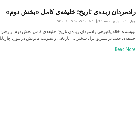
رادمردان زبده‌ی تاریخ؛ خلیفه‌ی کامل «بخش دوم»
چهار _26 _مارچ _2025AH 26-3-2025AD
Views
3
نویسنده: خالد یاغی­زهی رادمردان زبده‌ی تاریخ؛ خلیفه‌ی کامل بخش دوم از رفتن
خلیفه‌­ی جدید بر منبر و ایراد سخنرانی تاریخی و تصویب قانونش در مورد چارپای
Read More