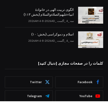
الگوی تربیت الهی در خانوادۀ
انبیاءعلیهم‌الصلاةو‌السلام (بخش ۱۱۳)
سه _4 _آگست _2026AH 4-8-2026AD
اسلام و دموکراسی (بخش: ۱۰)
سه _4 _آگست _2026AH 4-8-2026AD
کلمات را در صفحات مجازی [دنبال کنید]
Twitter
Facebook
Telegram
YouTube