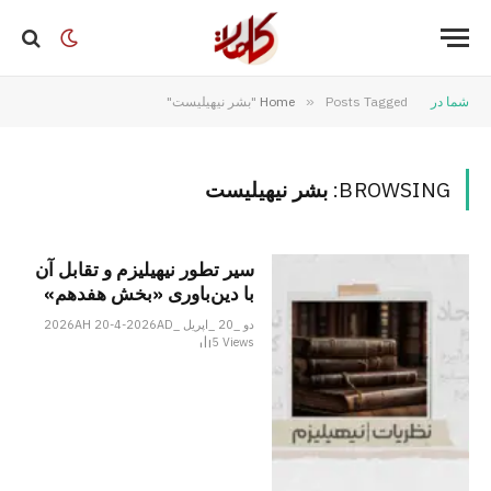
شما در
Posts Tagged "بشر نیهیلیست"
»
Home
BROWSING:
بشر نیهیلیست
سیر تطور نیهیلیزم و تقابل آن
با دین‌باوری «بخش هفدهم»
دو _20 _اپریل _2026AH 20-4-2026AD
5
Views