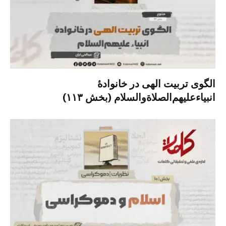
الگوی تربیت الهی در خانوادۀ
انبیاءعلیهم‌الصلاةو‌السلام (بخش ۱۱۳)