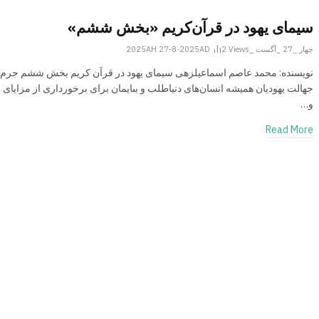
سیمای یهود در قرآن‌کریم «بخش ششم»
چهار _27 _آگست _2025AH 27-8-2025AD
Views
2
نویسنده: محمد عاصم اسماعیل­زهی سیمای یهود در قرآن کریم بخش ششم جرم 
جهالت‏ یهودیان همیشه انسان‌هاى دنیا­طلب و بى­ایمان براى برخوردارى از مزایاى ا
و…
Read More