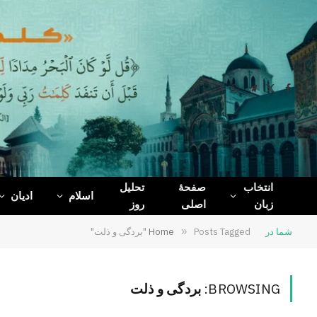
WhatsApp
Telegram
Facebook
X
(Twitter)
انتخاب
صفحۀ
تحلیل
اسلام
ادیان
زبان
اصلی
روز
شما در
Posts Tagged "بردگی و ذلت"
»
Home
BROWSING:
بردگی و ذلت