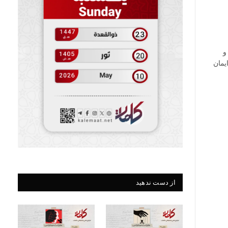
و
یمان
از دست ندهید