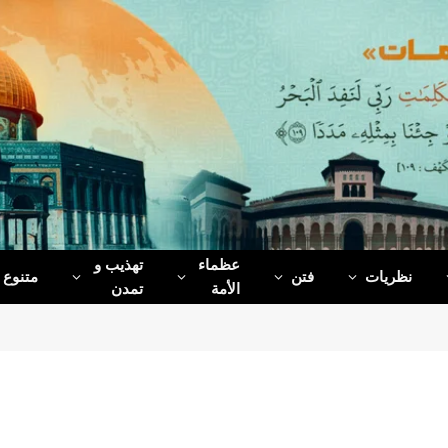
عظماء‌
تهذیب و
نظریات
فتن
متنوع
الأمة
تمدن