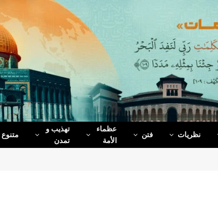
عظماء‌
تهذیب و
نظریات
فتن
متنوع
الأمة
تمدن