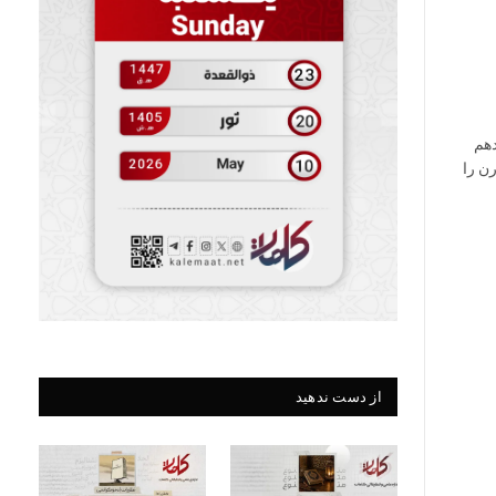
دهم
یلیزم پسامدرن ارکان سوژه‌انگاری[1] مدرن را
از دست ندهید