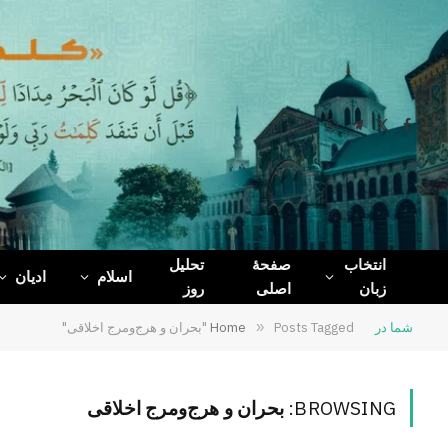
WhatsApp
Telegram
Facebook
X
(Twitter)
انتخاب
صفحۀ
تحلیل
اسلام
ادیان
زبان
اصلی
روز
شما در
Posts Tagged "بحران و هرج‌ومرج اخلاقی"
»
Home
BROWSING:
بحران و هرج‌ومرج اخلاقی