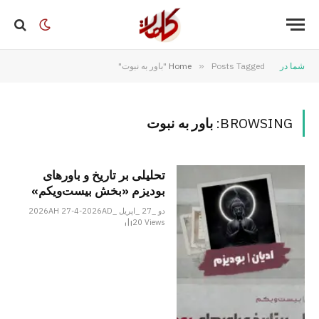
شما در
Posts Tagged "باور به نبوت"
»
Home
BROWSING:
باور به نبوت
تحلیلی بر تاریخ و باورهای
بودیزم «بخش بیست‌ویکم»
دو _27 _اپریل _2026AH 27-4-2026AD
20
Views