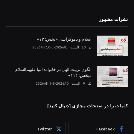
نشرات مشهور
اسلام و دموکراسی «بخش: ۱۳»
دو _10 _آگست _2026AH 10-8-2026AD
الگوی تربیت الهی در خانواده انبیا‌‌ علیهم‌السلام
«بخش: ۱۱۴»
یک _9 _آگست _2026AH 9-8-2026AD
کلمات را در صفحات مجازی [دنبال کنید]
Twitter
Facebook