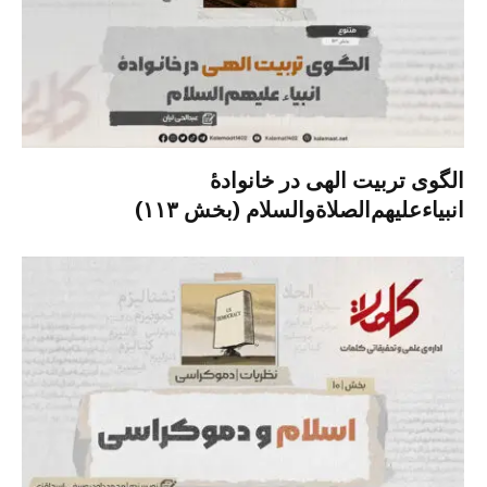
الگوی تربیت الهی در خانوادۀ
انبیاءعلیهم‌الصلاةو‌السلام (بخش ۱۱۳)