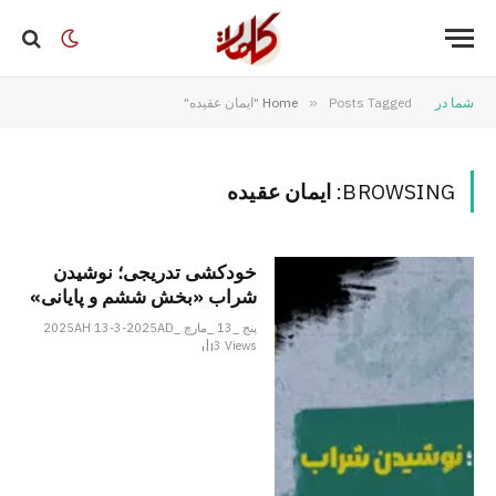
شما در
Posts Tagged "ایمان عقیده"
»
Home
BROWSING:
ایمان عقیده
خودکشی تدریجی؛ نوشیدن
شراب «بخش ششم و پایانی»
پنج _13 _مارچ _2025AH 13-3-2025AD
3
Views