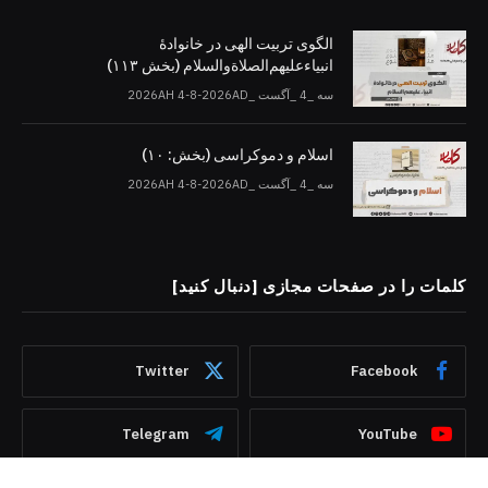
الگوی تربیت الهی در خانوادۀ
انبیاءعلیهم‌الصلاةو‌السلام (بخش ۱۱۳)
سه _4 _آگست _2026AH 4-8-2026AD
اسلام و دموکراسی (بخش: ۱۰)
سه _4 _آگست _2026AH 4-8-2026AD
کلمات را در صفحات مجازی [دنبال کنید]
Twitter
Facebook
Telegram
YouTube