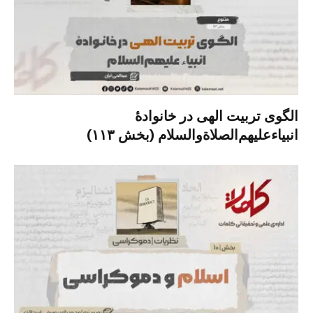
الگوی تربیت الهی در خانوادۀ
انبیاءعلیهم‌الصلاةو‌السلام (بخش ۱۱۳)