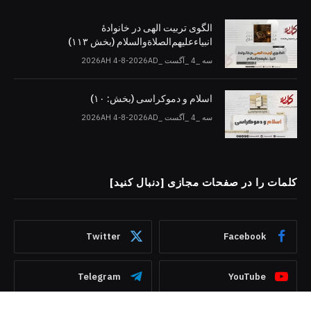
الگوی تربیت الهی در خانوادۀ
انبیاءعلیهم‌الصلاةو‌السلام (بخش ۱۱۳)
سه _4 _آگست _2026AH 4-8-2026AD
اسلام و دموکراسی (بخش: ۱۰)
سه _4 _آگست _2026AH 4-8-2026AD
کلمات را در صفحات مجازی [دنبال کنید]
Twitter
Facebook
Telegram
YouTube