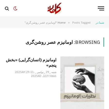
شما در
Posts Tagged "اومانیزم عصر روشن‌‌گری"
»
Home
BROWSING:
اومانیزم عصر روشن‌‌گری
اومانیزم (انسان‌گرایی) «بخش
پنجم»
شنبه _29 _نوامبر _2025AH 29-11-
2025AD
19
Views