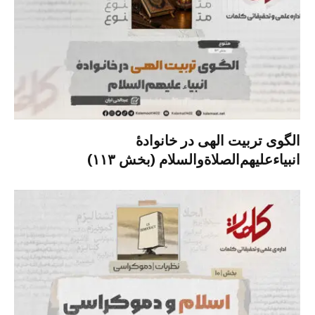
الگوی تربیت الهی در خانوادۀ
انبیاءعلیهم‌الصلاةو‌السلام (بخش ۱۱۳)