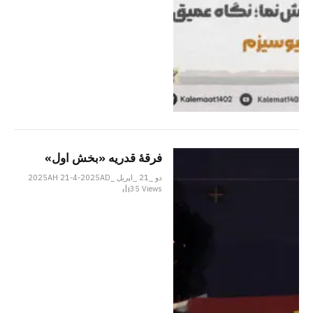
فرقۀ قدریه «بخش اول»
دو _21 _اپریل _2025AH 21-4-2025AD
35
Views