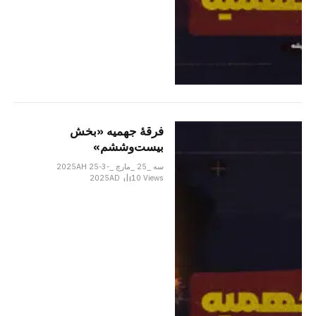
فرقۀ جهمیه «بخش
بیست‌وششم»
سه _25 _مارچ _2025AH 25-3-
2025AD
10
Views