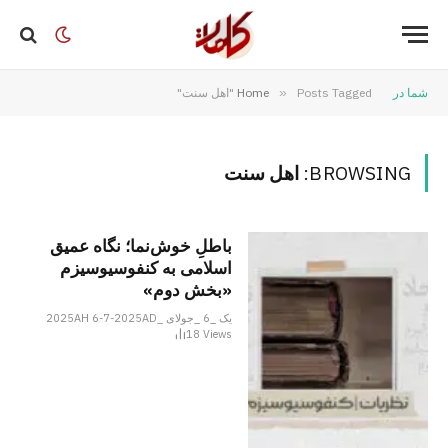
شما در
Posts Tagged "اهل سنت"
»
Home
BROWSING:
اهل سنت
باطلِ خوش‌نما؛ نگاه عمیق
اسلامی به کنفوسیوسیزم
«بخش دوم»
یک _6 _جولای _2025AH 6-7-2025AD
18
Views