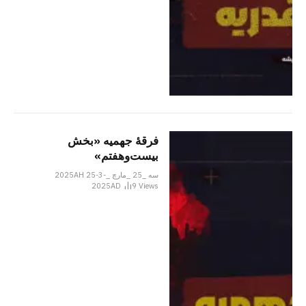
فرقۀ جهمیه «بخش
بیست‌وهفتم»
سه _25 _مارچ _2025AH 25-3-
2025AD
9
Views