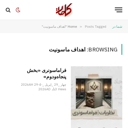
شما در
Posts Tagged "اهداف ماسونیت"
»
Home
BROWSING:
اهداف ماسونیت
فراماسونری «بخش
پنجاه‌ودوم»
چهار _29 _اپریل _2026AH 29-4-
2026AD
3
Views