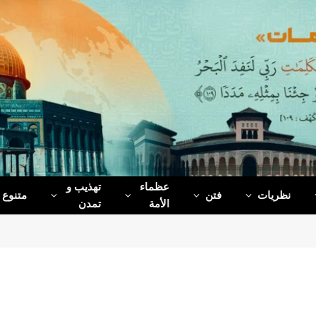
عظماء‌
تهذیب و
نظریات
فتن
متنوع
الأمة
تمدن