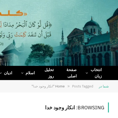
WhatsApp
Telegram
Facebook
X
(Twitter)
انتخاب
صفحۀ
تحلیل
اسلام
ادیان
زبان
اصلی
روز
شما در
Posts Tagged "انکار وجود خدا"
»
Home
BROWSING:
انکار وجود خدا