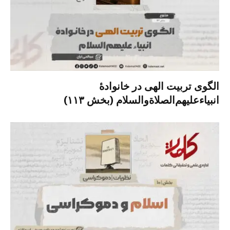
الگوی تربیت الهی در خانوادۀ
انبیاءعلیهم‌الصلاةو‌السلام (بخش ۱۱۳)