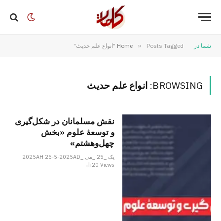
شما در
Posts Tagged "انواع علم حدیث"
»
Home
BROWSING:
انواع علم حدیث
نقش مسلمانان در شکل‌گیری
و توسعۀ علوم «بخش
چهل‌وهشتم»
یک _25 _می _2025AH 25-5-2025AD
20
Views