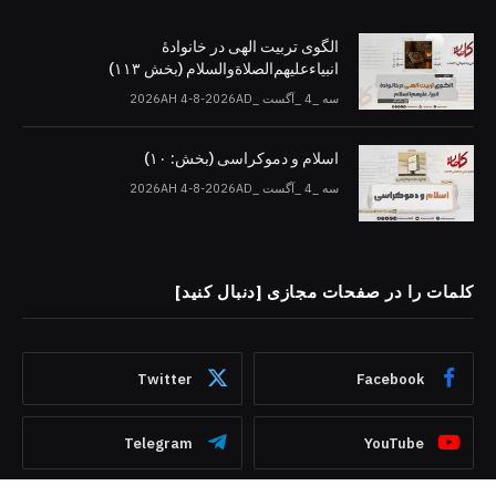
الگوی تربیت الهی در خانوادۀ
انبیاءعلیهم‌الصلاةو‌السلام (بخش ۱۱۳)
سه _4 _آگست _2026AH 4-8-2026AD
اسلام و دموکراسی (بخش: ۱۰)
سه _4 _آگست _2026AH 4-8-2026AD
کلمات را در صفحات مجازی [دنبال کنید]
Twitter
Facebook
Telegram
YouTube