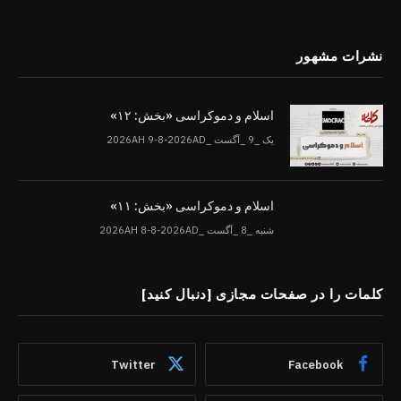
نشرات مشهور
اسلام و دموکراسی «بخش: ۱۲»
یک _9 _آگست _2026AH 9-8-2026AD
اسلام و دموکراسی «بخش: ۱۱»
شنبه _8 _آگست _2026AH 8-8-2026AD
کلمات را در صفحات مجازی [دنبال کنید]
Twitter
Facebook