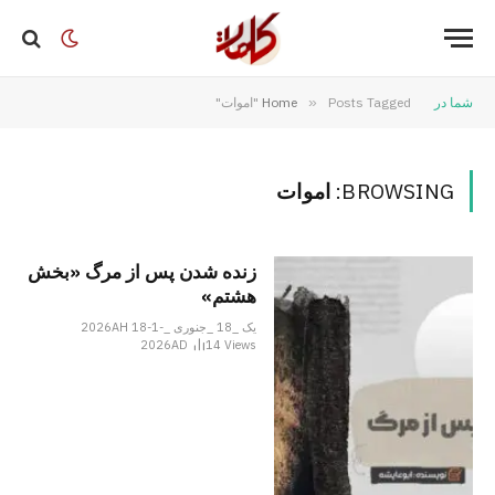
شما در
Posts Tagged "اموات"
»
Home
BROWSING:
اموات
زنده شدن پس از مرگ «بخش
هشتم»
یک _18 _جنوری _2026AH 18-1-
2026AD
14
Views