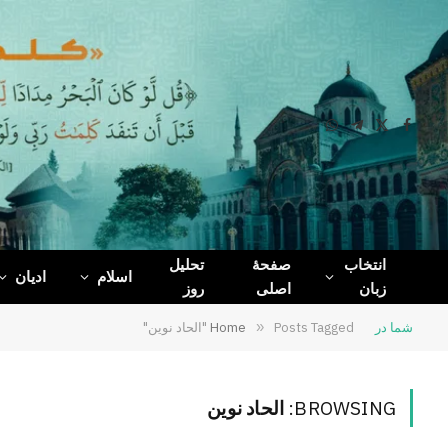
WhatsApp
Telegram
Facebook
X
(Twitter)
انتخاب
صفحۀ
تحلیل
اسلام
ادیان
زبان
اصلی
روز
شما در
Posts Tagged "الحاد نوین"
»
Home
BROWSING:
الحاد نوین