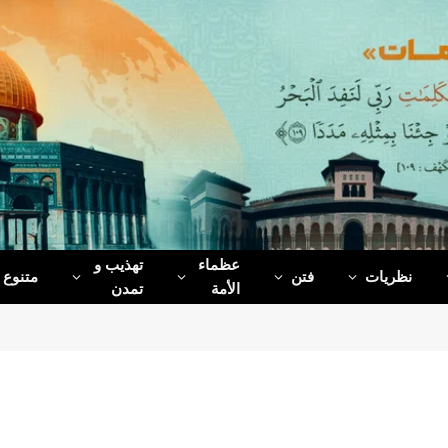
عظماء‌
تهذیب و
نظریات
فتن
متنوع
الأمة
تمدن