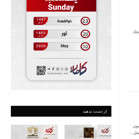
حاد
از دست ندهید
مون
امل…