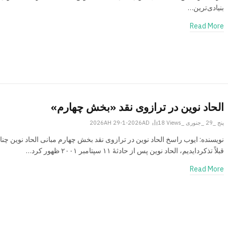
بنیادی‌ترین…
Read More
الحاد نوین در ترازوی نقد «بخش چهارم»
پنج _29 _جنوری _2026AH 29-1-2026AD
Views
18
نویسنده: ایوب راسخ الحاد نوین در ترازوی نقد بخش چهارم مبانی الحاد نوین چنا
قبلاً تذکردایدیم، الحاد نوین پس از حادثۀ ۱۱ سپتامبر ۲۰۰۱ ظهور کرد…
Read More