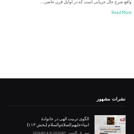
واقع شرح حال جریانی است که در اوایل قرن حاضر،…
Read More
نشرات مشهور
الگوی تربیت الهی در خانوادۀ
انبیاءعلیهم‌الصلاةو‌السلام (بخش ۱۱۳)
سه _4 _آگست _2026AH 4-8-2026AD