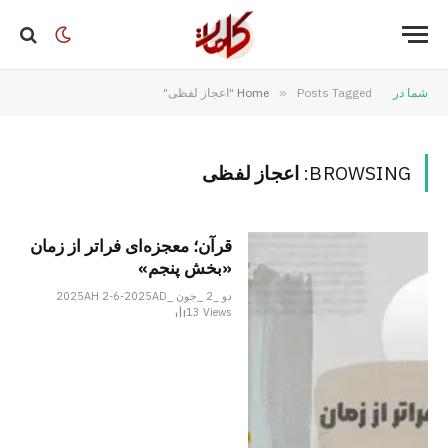
شما در
Posts Tagged "اعجاز لفظی"
»
Home
BROWSING:
اعجاز لفظی
قرآن؛ معجزه‌ای فراتر از زمان
«بخش پنجم»
دو _2 _جون _2025AH 2-6-2025AD
13
Views