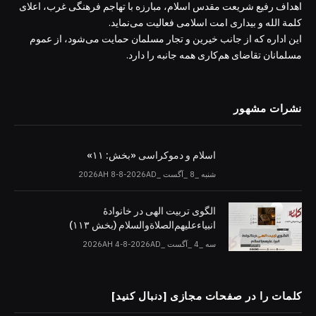
اهداف رفیع شریعت مقدس اسلام، مبارزه با تهاجم فرهنگی غرب، اعلای
کلمة الله و بیداری امت اسلامی فعالیت می‌نماید.
این اداره که از جانب خیرین و تجار مسلمان حمایت می‌شود، از عموم
مسلمانان تقاضای هم‌کاری همه جانبه را دارد.
نشرات مشهور
اسلام و دموکراسی «بخش: ۱۱»
شنبه _8 _آگست _2026AH 8-8-2026AD
الگوی تربیت الهی در خانوادۀ
انبیاءعلیهم‌الصلاةو‌السلام (بخش ۱۱۳)
سه _4 _آگست _2026AH 4-8-2026AD
کلمات را در صفحات مجازی [دنبال کنید]