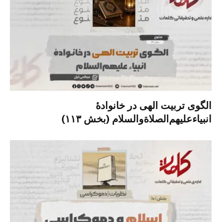
الگوی تربیت الهی در خانوادۀ
انبیاءعلیهم‌الصلاةو‌السلام (بخش ۱۱۳)