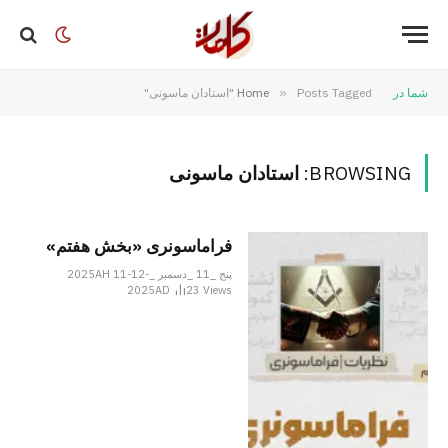
شما در
Posts Tagged "استادان ماسونی"
»
Home
BROWSING:
استادان ماسونی
فراماسونری «بخش هفتم»
پنج _11 _دسمبر _2025AH 11-12-
2025AD
23
Views