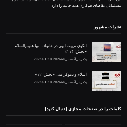
مسلمانان تقاضای هم‌کاری همه جانبه را دارد.
نشرات مشهور
الگوی تربیت الهی در خانواده انبیا‌‌ علیهم‌السلام
«بخش: ۱۱۴»
یک _9 _آگست _2026AH 9-8-2026AD
اسلام و دموکراسی «بخش: ۱۲»
یک _9 _آگست _2026AH 9-8-2026AD
کلمات را در صفحات مجازی [دنبال کنید]