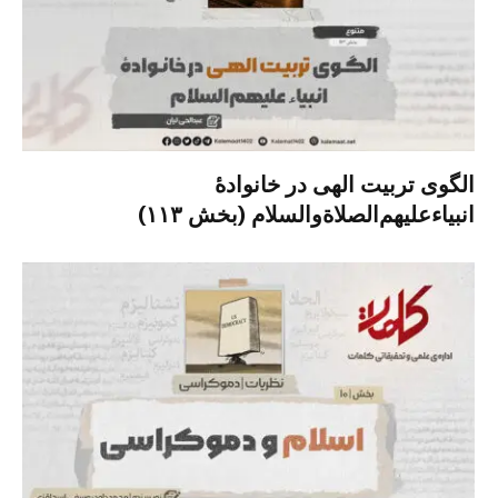
الگوی تربیت الهی در خانوادۀ
انبیاءعلیهم‌الصلاةو‌السلام (بخش ۱۱۳)