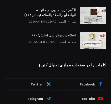
الگوی تربیت الهی در خانوادۀ
انبیاءعلیهم‌الصلاةو‌السلام (بخش ۱۱۳)
سه _4 _آگست _2026AH 4-8-2026AD
اسلام و دموکراسی (بخش: ۱۰)
سه _4 _آگست _2026AH 4-8-2026AD
کلمات را در صفحات مجازی [دنبال کنید]
Twitter
Facebook
Telegram
YouTube