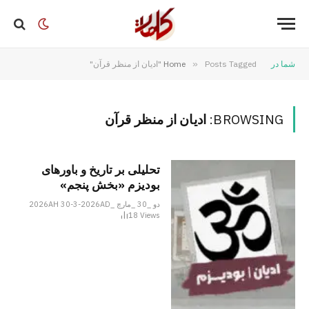
شما در
Posts Tagged "ادیان از منظر قرآن"
»
Home
BROWSING:
ادیان از منظر قرآن
تحلیلی بر تاریخ و باورهای
بودیزم «بخش پنجم»
دو _30 _مارچ _2026AH 30-3-2026AD
18
Views