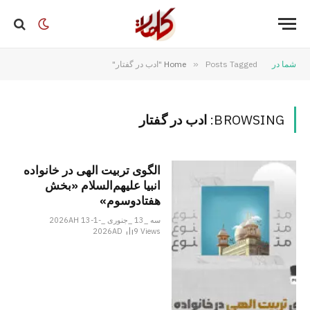
شما در
Posts Tagged "ادب در گفتار"
»
Home
BROWSING:
ادب در گفتار
الگوی تربیت الهی در خانواده
انبیا‌‌ علیهم‌السلام «بخش
هفتادوسوم»
سه _13 _جنوری _2026AH 13-1-
2026AD
9
Views