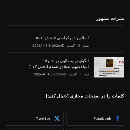
نشرات مشهور
اسلام و دموکراسی «بخش: ۱۱»
شنبه _8 _آگست _2026AH 8-8-2026AD
الگوی تربیت الهی در خانوادۀ
انبیاءعلیهم‌الصلاةو‌السلام (بخش ۱۱۳)
سه _4 _آگست _2026AH 4-8-2026AD
کلمات را در صفحات مجازی [دنبال کنید]
Twitter
Facebook