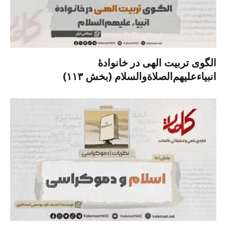
الگوی تربیت الهی در خانوادۀ
انبیاءعلیهم‌الصلاةو‌السلام (بخش ۱۱۳)