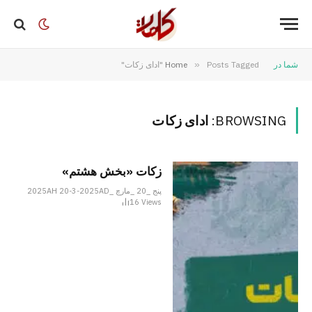
شما در
Posts Tagged "ادای زکات"
»
Home
BROWSING:
ادای زکات
زکات «بخش هشتم»
پنج _20 _مارچ _2025AH 20-3-2025AD
16
Views