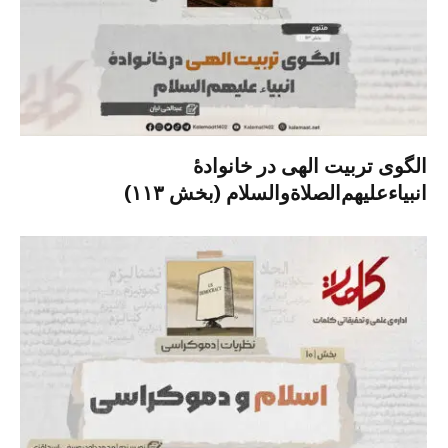
الگوی تربیت الهی در خانوادۀ
انبیاءعلیهم‌الصلاةو‌السلام (بخش ۱۱۳)