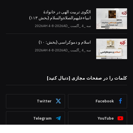
الگوی تربیت الهی در خانوادۀ
انبیاءعلیهم‌الصلاةو‌السلام (بخش ۱۱۳)
سه _4 _آگست _2026AH 4-8-2026AD
اسلام و دموکراسی (بخش: ۱۰)
سه _4 _آگست _2026AH 4-8-2026AD
کلمات را در صفحات مجازی [دنبال کنید]
Twitter
Facebook
Telegram
YouTube