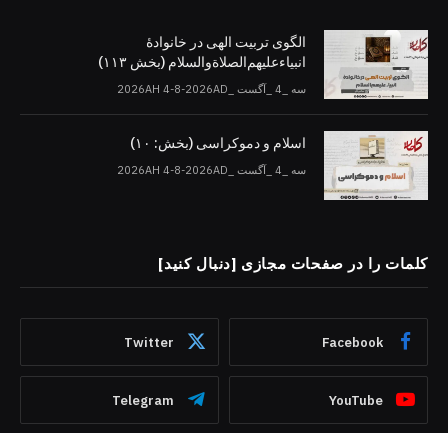
الگوی تربیت الهی در خانوادۀ
انبیاءعلیهم‌الصلاةو‌السلام (بخش ۱۱۳)
سه _4 _آگست _2026AH 4-8-2026AD
اسلام و دموکراسی (بخش: ۱۰)
سه _4 _آگست _2026AH 4-8-2026AD
کلمات را در صفحات مجازی [دنبال کنید]
Twitter
Facebook
Telegram
YouTube