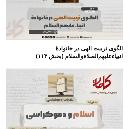
الگوی تربیت الهی در خانوادۀ
انبیاءعلیهم‌الصلاةو‌السلام (بخش ۱۱۳)