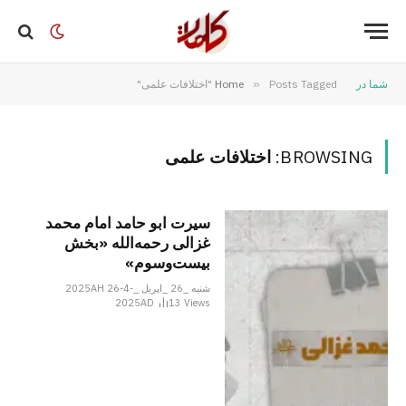
شما در
Posts Tagged "اختلافات علمی"
»
Home
BROWSING:
اختلافات علمی
سیرت ابو حامد امام محمد
غزالی رحمه‌الله «بخش
بیست‌وسوم»
شنبه _26 _اپریل _2025AH 26-4-
2025AD
13
Views