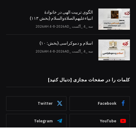
الگوی تربیت الهی در خانوادۀ
انبیاءعلیهم‌الصلاةو‌السلام (بخش ۱۱۳)
سه _4 _آگست _2026AH 4-8-2026AD
اسلام و دموکراسی (بخش: ۱۰)
سه _4 _آگست _2026AH 4-8-2026AD
کلمات را در صفحات مجازی [دنبال کنید]
Twitter
Facebook
Telegram
YouTube