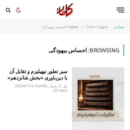
شما در
Posts Tagged "احساس بیهودگی"
»
Home
BROWSING:
احساس بیهودگی
سیر تطور نیهیلیزم و تقابل آن
با دین‌باوری «بخش شانزدهم»
پنج _9 _اپریل _2026AH 9-4-2026AD
9
Views