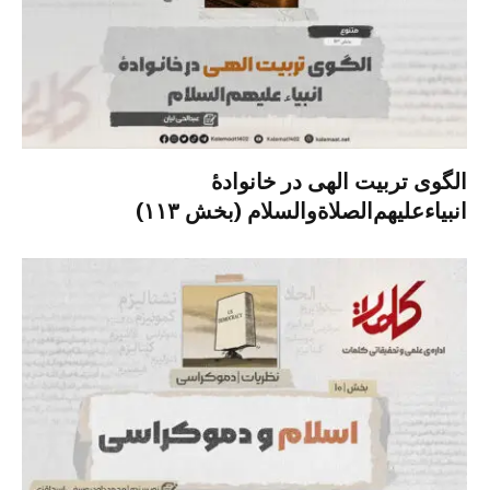
الگوی تربیت الهی در خانوادۀ
انبیاءعلیهم‌الصلاةو‌السلام (بخش ۱۱۳)