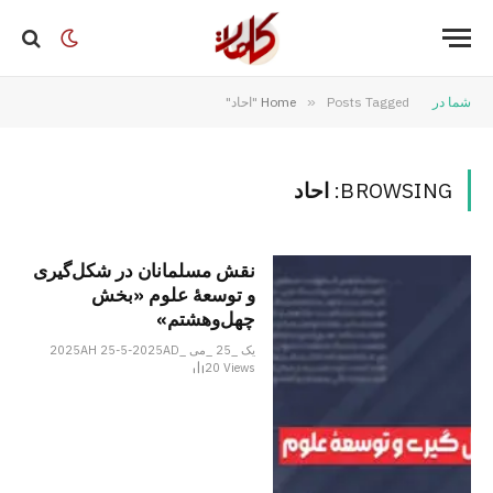
شما در
Posts Tagged "احاد"
»
Home
BROWSING:
احاد
نقش مسلمانان در شکل‌گیری
و توسعۀ علوم «بخش
چهل‌وهشتم»
یک _25 _می _2025AH 25-5-2025AD
20
Views