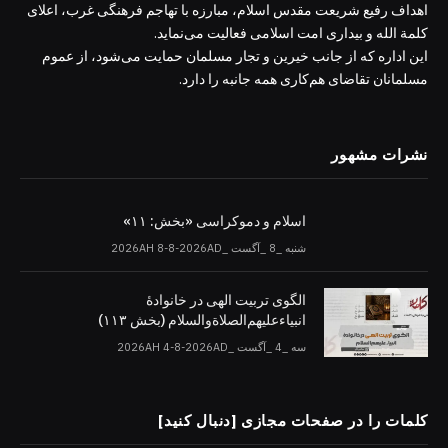
اهداف رفیع شریعت مقدس اسلام، مبارزه با تهاجم فرهنگی غرب، اعلای
کلمة الله و بیداری امت اسلامی فعالیت می‌نماید.
این اداره که از جانب خیرین و تجار مسلمان حمایت می‌شود، از عموم
مسلمانان تقاضای هم‌کاری همه جانبه را دارد.
نشرات مشهور
اسلام و دموکراسی «بخش: ۱۱»
شنبه _8 _آگست _2026AH 8-8-2026AD
الگوی تربیت الهی در خانوادۀ
انبیاءعلیهم‌الصلاةو‌السلام (بخش ۱۱۳)
سه _4 _آگست _2026AH 4-8-2026AD
کلمات را در صفحات مجازی [دنبال کنید]