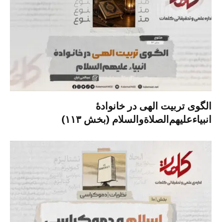
الگوی تربیت الهی در خانوادۀ
انبیاءعلیهم‌الصلاةو‌السلام (بخش ۱۱۳)