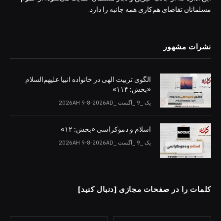
مسلمانان تقاضای هم‌کاری همه جانبه را دارد.
نشرات مشهور
الگوی تربیت الهی در خانواده انبیا‌‌ علیهم‌السلام
«بخش: ۱۱۴»
یک _9 _آگست _2026AH 9-8-2026AD
اسلام و دموکراسی «بخش: ۱۲»
یک _9 _آگست _2026AH 9-8-2026AD
کلمات را در صفحات مجازی [دنبال کنید]