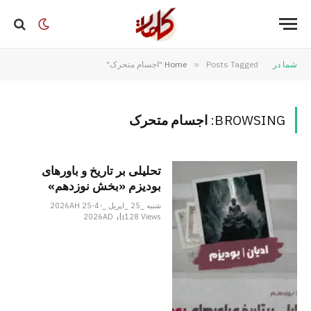
شما در
Posts Tagged "اجسام متحرک"
»
Home
BROWSING:
اجسام متحرک
تحلیلی بر تاریخ و باورهای
بودیزم «بخش نوزدهم»
شنبه _25 _اپریل _2026AH 25-4-
2026AD
128
Views