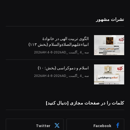
نشرات مشهور
الگوی تربیت الهی در خانوادۀ
انبیاءعلیهم‌الصلاةو‌السلام (بخش ۱۱۳)
سه _4 _آگست _2026AH 4-8-2026AD
اسلام و دموکراسی (بخش: ۱۰)
سه _4 _آگست _2026AH 4-8-2026AD
کلمات را در صفحات مجازی [دنبال کنید]
Twitter
Facebook