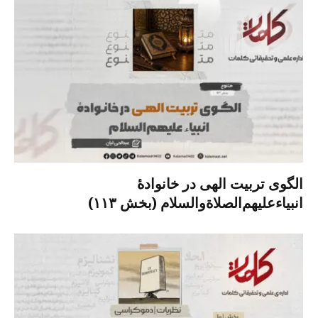
الگوی تربیت الهی در خانوادۀ
انبیاءعلیهم‌الصلاةو‌السلام (بخش ۱۱۳)