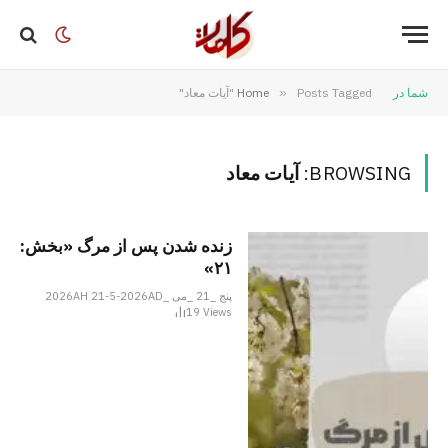
شما در
Posts Tagged "آیات معاد"
»
Home
BROWSING:
آیات معاد
زنده شدن پس از مرگ «بخش:
۲۱»
پنج _21 _می _2026AH 21-5-2026AD
19
Views