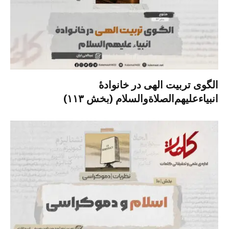
الگوی تربیت الهی در خانوادۀ
انبیاءعلیهم‌الصلاةو‌السلام (بخش ۱۱۳)