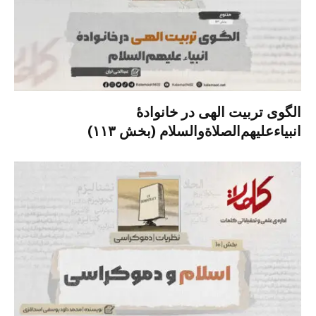
الگوی تربیت الهی در خانوادۀ
انبیاءعلیهم‌الصلاةو‌السلام (بخش ۱۱۳)