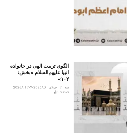
الگوی تربیت الهی در خانواده
انبیا‌‌ علیهم‌السلام «بخش:
۱۰۲»
سه _7 _جولای _2026AH 7-7-2026AD
5
Views