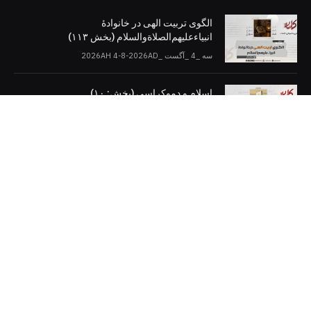
الگوی تربیت الهی در خانوادۀ
انبیاءعلیهم‌الصلاةو‌السلام (بخش ۱۱۳)
سه _4 _آگست _2026AH 4-8-2026AD
اسلام و دموکراسی (بخش: ۱۰)
سه _4 _آگست _2026AH 4-8-2026AD
کلمات را در صفحات مجازی [دنبال کنید]
Twitter
Facebook
Telegram
YouTube