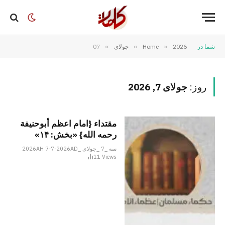
شما در
2026
»
Home
»
جولای
»
07
روز:
جولای 7, 2026
مقتداء {امام اعظم أبوحنیفة
رحمه الله} «بخش: ۱۴»
سه _7 _جولای _2026AH 7-7-2026AD
11
Views